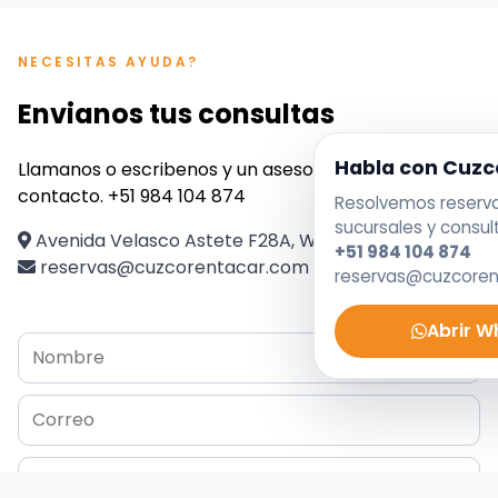
NECESITAS AYUDA?
Envianos tus consultas
Habla con Cuzc
Llamanos o escribenos y un asesor se pondra en
contacto. +51 984 104 874
Resolvemos reservas
sucursales y consul
Avenida Velasco Astete F28A, Wanchaq, Perú
+51 984 104 874
reservas@cuzcorentacar.com
reservas@cuzcore
Abrir 