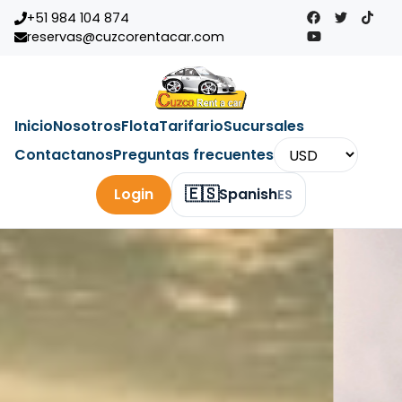
+51 984 104 874
reservas@cuzcorentacar.com
Inicio
Nosotros
Flota
Tarifario
Sucursales
Contactanos
Preguntas frecuentes
🇪🇸
Login
Spanish
ES