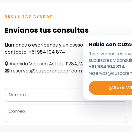
NECESITAS AYUDA?
Envianos tus consultas
Habla con Cuzc
Llamanos o escribenos y un asesor se pondra en
contacto. +51 984 104 874
Resolvemos reservas
sucursales y consul
Avenida Velasco Astete F28A, Wanchaq, Perú
+51 984 104 874
reservas@cuzcorentacar.com
reservas@cuzcore
Abrir 