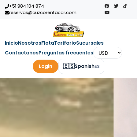
+51 984 104 874
reservas@cuzcorentacar.com
Inicio
Nosotros
Flota
Tarifario
Sucursales
Contactanos
Preguntas frecuentes
🇪🇸
Login
Spanish
ES