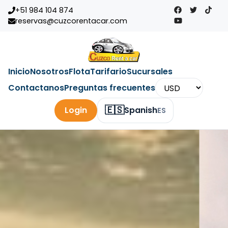
+51 984 104 874
reservas@cuzcorentacar.com
Inicio
Nosotros
Flota
Tarifario
Sucursales
Contactanos
Preguntas frecuentes
🇪🇸
Login
Spanish
ES