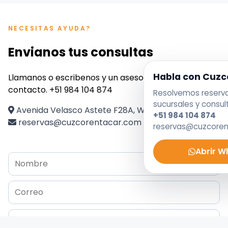
NECESITAS AYUDA?
Envianos tus consultas
Habla con Cuzc
Llamanos o escribenos y un asesor se pondra en
contacto. +51 984 104 874
Resolvemos reservas
sucursales y consul
Avenida Velasco Astete F28A, Wanchaq, Perú
+51 984 104 874
reservas@cuzcorentacar.com
reservas@cuzcore
Abrir 