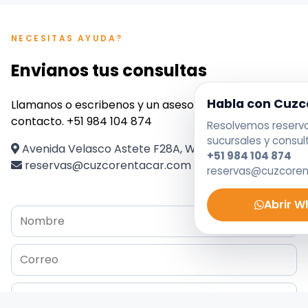
NECESITAS AYUDA?
Envianos tus consultas
Habla con Cuzc
Llamanos o escribenos y un asesor se pondra en
contacto. +51 984 104 874
Resolvemos reservas
sucursales y consul
Avenida Velasco Astete F28A, Wanchaq, Perú
+51 984 104 874
reservas@cuzcorentacar.com
reservas@cuzcore
Abrir 