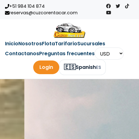
+51 984 104 874
reservas@cuzcorentacar.com
Inicio
Nosotros
Flota
Tarifario
Sucursales
Contactanos
Preguntas frecuentes
🇪🇸
Login
Spanish
ES