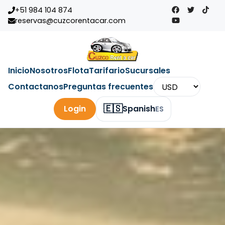
+51 984 104 874
reservas@cuzcorentacar.com
Inicio
Nosotros
Flota
Tarifario
Sucursales
Contactanos
Preguntas frecuentes
🇪🇸
Login
Spanish
ES