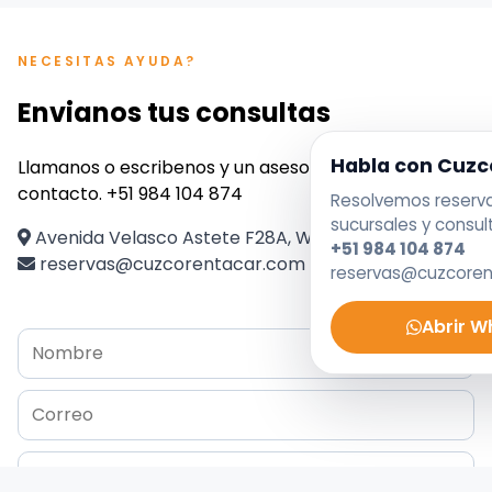
NECESITAS AYUDA?
Envianos tus consultas
Habla con Cuzc
Llamanos o escribenos y un asesor se pondra en
contacto. +51 984 104 874
Resolvemos reservas
sucursales y consul
Avenida Velasco Astete F28A, Wanchaq, Perú
+51 984 104 874
reservas@cuzcorentacar.com
reservas@cuzcore
Abrir 