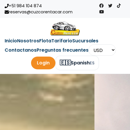
+51 984 104 874
reservas@cuzcorentacar.com
Inicio
Nosotros
Flota
Tarifario
Sucursales
Contactanos
Preguntas frecuentes
🇪🇸
Login
Spanish
ES