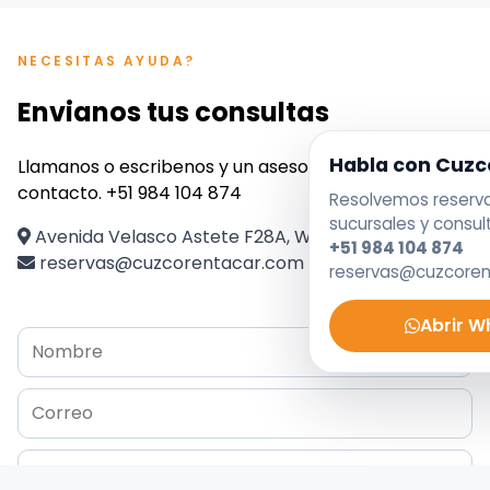
NECESITAS AYUDA?
Envianos tus consultas
Habla con Cuzc
Llamanos o escribenos y un asesor se pondra en
contacto. +51 984 104 874
Resolvemos reservas
sucursales y consul
Avenida Velasco Astete F28A, Wanchaq, Perú
+51 984 104 874
reservas@cuzcorentacar.com
reservas@cuzcore
Abrir 