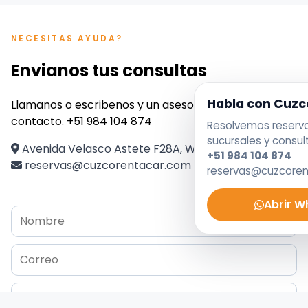
NECESITAS AYUDA?
Envianos tus consultas
Habla con Cuzc
Llamanos o escribenos y un asesor se pondra en
contacto. +51 984 104 874
Resolvemos reservas
sucursales y consul
Avenida Velasco Astete F28A, Wanchaq, Perú
+51 984 104 874
reservas@cuzcorentacar.com
reservas@cuzcore
Abrir 