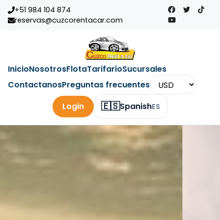
+51 984 104 874
reservas@cuzcorentacar.com
Inicio
Nosotros
Flota
Tarifario
Sucursales
Contactanos
Preguntas frecuentes
🇪🇸
Login
Spanish
ES