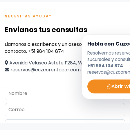
NECESITAS AYUDA?
Envianos tus consultas
Habla con Cuzc
Llamanos o escribenos y un asesor se pondra en
contacto. +51 984 104 874
Resolvemos reservas
sucursales y consul
Avenida Velasco Astete F28A, Wanchaq, Perú
+51 984 104 874
reservas@cuzcorentacar.com
reservas@cuzcore
Abrir 