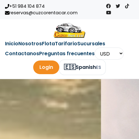
+51 984 104 874
reservas@cuzcorentacar.com
Inicio
Nosotros
Flota
Tarifario
Sucursales
Contactanos
Preguntas frecuentes
🇪🇸
Login
Spanish
ES